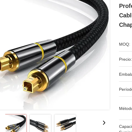
Prof
Cabl
Cha
MOQ:
Precio:
Embala
Períod
Métod
Capac