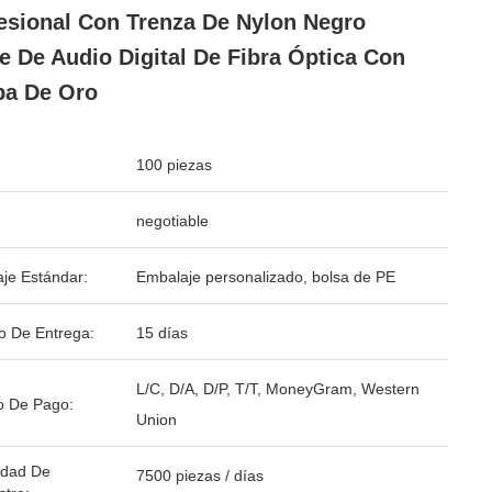
esional Con Trenza De Nylon Negro
e De Audio Digital De Fibra Óptica Con
pa De Oro
100 piezas
negotiable
je Estándar:
Embalaje personalizado, bolsa de PE
o De Entrega:
15 días
L/C, D/A, D/P, T/T, MoneyGram, Western
o De Pago:
Union
idad De
7500 piezas / días