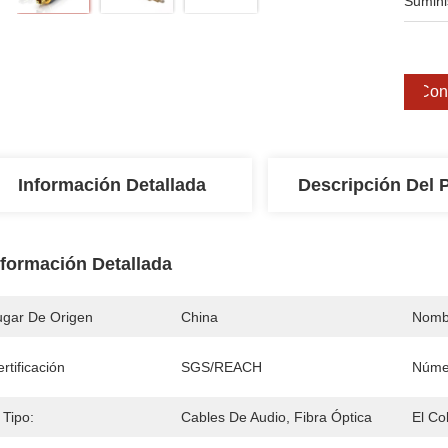
Sumini
Cons
Información Detallada
Descripción Del 
nformación Detallada
ugar De Origen
China
Nomb
rtificación
SGS/REACH
Núme
 Tipo:
Cables De Audio, Fibra Óptica
El Col