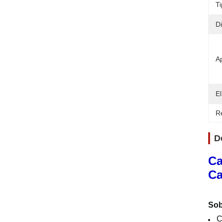
T
Di
Ap
E
Re
D
Ca
Ca
Sob
C