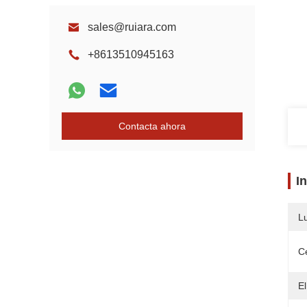
sales@ruiara.com
+8613510945163
Contacta ahora
I
L
Ce
El