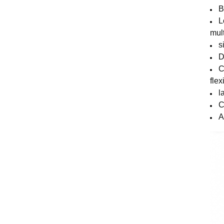
B
L
mult
s
D
C
flex
l
C
A