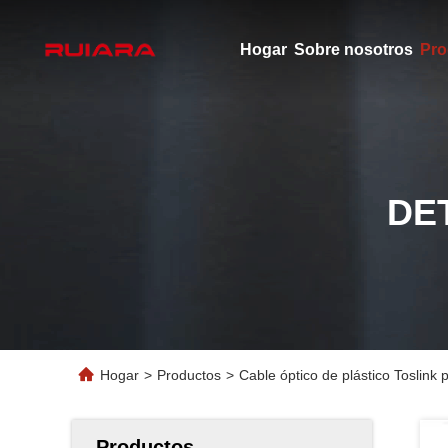
Hogar
Sobre nosotros
Pro
DE
Hogar
>
Productos
>
Cable óptico de plástico Toslink 
Productos