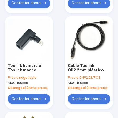
el 1.2M For
Contactar ahora
Contactar ahora
Toslink hembra a
Cable Toslink
Toslink macho
OD2.2mm plástico
óptico 90 grados
fino Audio
Precio:
negotiable
Precio:
CN¥2.21/PCS
ángulo recto
macho/cable coaxial
MOQ:
100pcs
MOQ:
100pcs
adaptador de cable
macho 1-15M
de audio convertidor
Obtenga el último precio
Obtenga el último precio
de audio estéreo 360
gira
Contactar ahora
Contactar ahora