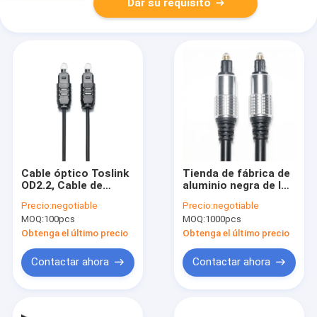
Dar su requisito
Cable óptico Toslink
Tienda de fábrica de
OD2.2, Cable de
aluminio negra de los
salida Spdif ultrafino
sonidos de la alta
Precio:
negotiable
Precio:
negotiable
negro para barra de
fidelidad del PVC
MOQ:
100pcs
MOQ:
1000pcs
sonido, Mini
OD5.0 Shell Plated
reproductor de CD
Gold Ports del cable
Obtenga el último precio
Obtenga el último precio
de audio de TOSLINK
para el amplificador
Contactar ahora
Contactar ahora
Soundbar