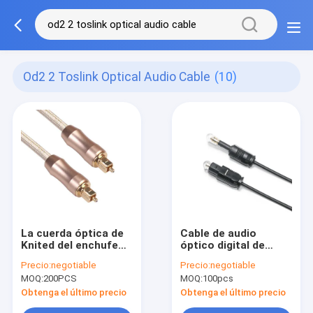
Od2 2 Toslink Optical Audio Cable
(10)
La cuerda óptica de
Cable de audio
Knited del enchufe
óptico digital de
del oro del cable de
salida de fábrica -
Precio:
negotiable
Precio:
negotiable
audio de TOSLINK
Toslink Digital
MOQ:
200PCS
MOQ:
100pcs
heló el teatro casero
Optical SPDIF - Ultra-
de Soundbar del
Thin Male-Plus Male
Obtenga el último precio
Obtenga el último precio
CD/del DVD de Shell
para Mini Player