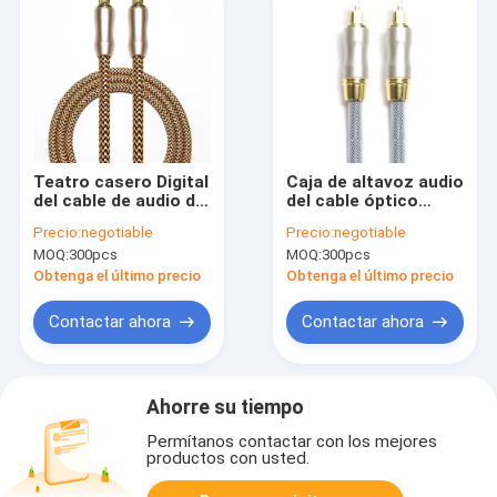
Teatro casero Digital
Caja de altavoz audio
del cable de audio de
del cable óptico
TOSLINK de Rose
OD5.0 Knited Grey
Precio:
negotiable
Precio:
negotiable
Gold Plug Frosted
Rope Gold Plug
MOQ:
300pcs
MOQ:
300pcs
Shell Knited de la
Frosted Shell For
cuerda de 1M For
CD/DVD del Toslink
Obtenga el último precio
Obtenga el último precio
Soundbar óptico del
digital
CD/del DVD
Contactar ahora
Contactar ahora
Ahorre su tiempo
Permítanos contactar con los mejores
productos con usted.