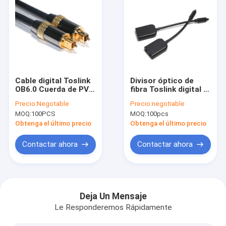
Cable digital Toslink
Divisor óptico de
OB6.0 Cuerda de PVC
fibra Toslink digital 1
chapada en negro
en 2 hacia fuera
Precio:
Negotable
Precio:
negotiable
Borde de metal
Mejora de la señal del
MOQ:
100PCS
MOQ:
100pcs
Interfaz dorada 1.2M
cable del adaptador
2M
de audio
Obtenga el último precio
Obtenga el último precio
Contactar ahora
Contactar ahora
Inicio
Productos
Deja Un Mensaje
Le Responderemos Rápidamente
Sobre nosotros