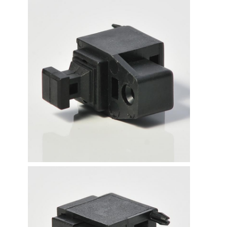
Visita a la fábrica
Control de Calidad
Contacto
noticias
Todos los casos
Blog
Chatea Ahora
Cable del remiendo de la fibra de MTP MPO
Cables de parche de fibra óptica