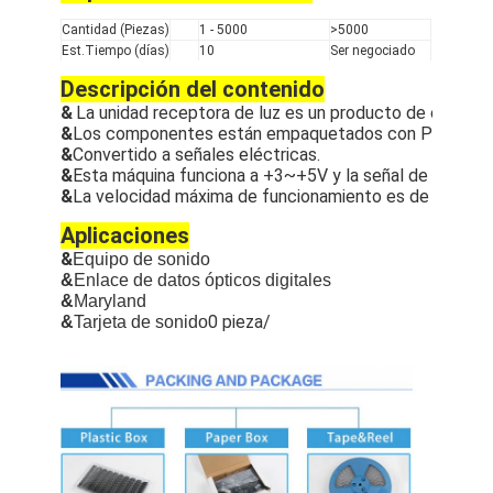
Cantidad (Piezas)
1 - 5000
>5000
Est.Tiempo (días)
10
Ser negociado
Descripción del contenido
&
La unidad receptora de luz es un producto de embalaj
&
Los componentes están empaquetados con PD y amplifi
&
Convertido a señales eléctricas.
&
Esta máquina funciona a +3~+5V y la señal de entrad
&
La velocidad máxima de funcionamiento es de 25 Mbp
Aplicaciones
&
Equipo de sonido
&
Enlace de datos ópticos digitales
&
Maryland
0 pieza/
&
Tarjeta de sonido