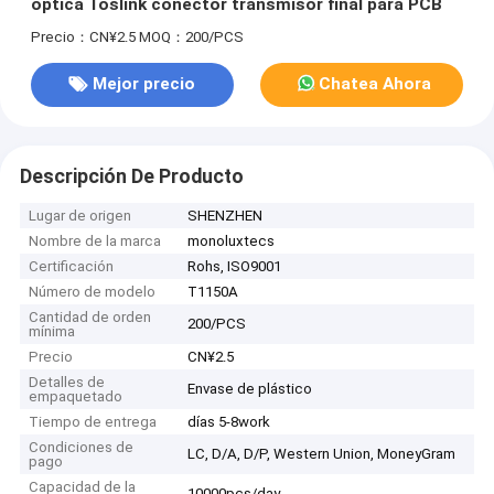
óptica Toslink conector transmisor final para PCB
Precio：CN¥2.5
MOQ：200/PCS
Mejor precio
Chatea Ahora
Descripción De Producto
Lugar de origen
SHENZHEN
Nombre de la marca
monoluxtecs
Certificación
Rohs, ISO9001
Número de modelo
T1150A
Cantidad de orden
200/PCS
mínima
Precio
CN¥2.5
Detalles de
Envase de plástico
empaquetado
Tiempo de entrega
días 5-8work
Condiciones de
LC, D/A, D/P, Western Union, MoneyGram
pago
Capacidad de la
10000pcs/day