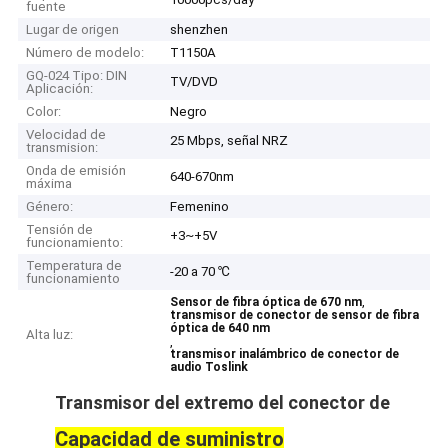
fuente
Lugar de origen
shenzhen
Número de modelo:
T1150A
GQ-024 Tipo: DIN
TV/DVD
Aplicación:
Color:
Negro
Velocidad de
25 Mbps, señal NRZ
transmision:
Onda de emisión
640-670nm
máxima
Género:
Femenino
Tensión de
+3~+5V
funcionamiento:
Temperatura de
-20 a 70 ℃
funcionamiento
,
Sensor de fibra óptica de 670 nm
transmisor de conector de sensor de fibra
óptica de 640 nm
Alta luz:
,
transmisor inalámbrico de conector de
audio Toslink
Transmisor del extremo del conector de Toslink
Capacidad de suministro